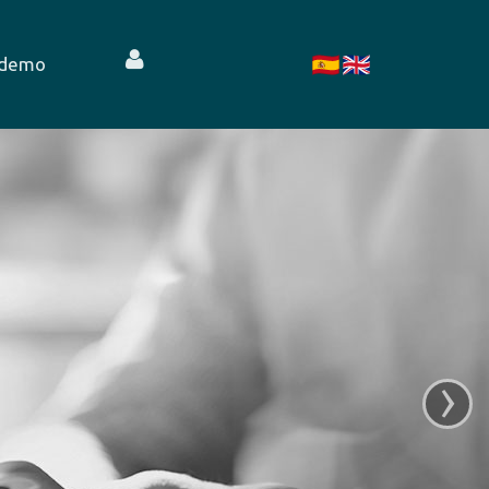
 demo
›