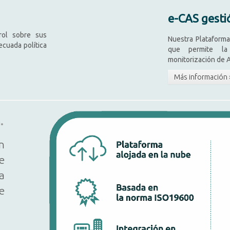
e-CAS gesti
trol sobre sus
Nuestra Plataforma
cuada política
que permite la 
monitorización de A
Más información 
.
n
e
a
e