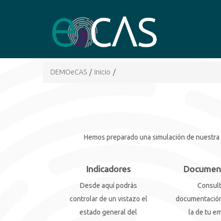
DEMOeCAS
/
Inicio
/
Hemos preparado una simulación de nuestra he
Indicadores
Documen
Desde aquí podrás
Consult
controlar de un vistazo el
documentación
estado general del
la de tu e