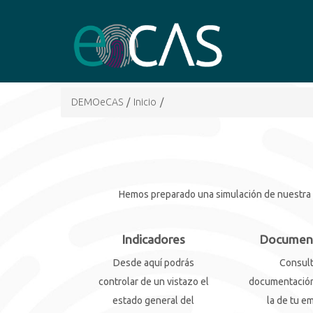
DEMOeCAS
/
Inicio
/
Hemos preparado una simulación de nuestra he
Indicadores
Documen
Desde aquí podrás
Consult
controlar de un vistazo el
documentación
estado general del
la de tu e