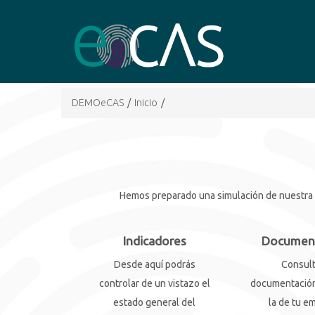
DEMOeCAS
/
Inicio
/
Hemos preparado una simulación de nuestra he
Indicadores
Documen
Desde aquí podrás
Consult
controlar de un vistazo el
documentación
estado general del
la de tu e