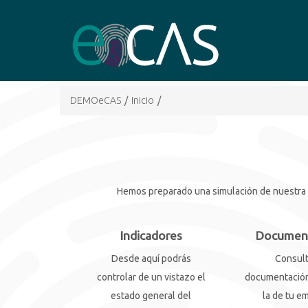
DEMOeCAS
/
Inicio
/
Hemos preparado una simulación de nuestra he
Indicadores
Documen
Desde aquí podrás
Consult
controlar de un vistazo el
documentación
estado general del
la de tu e