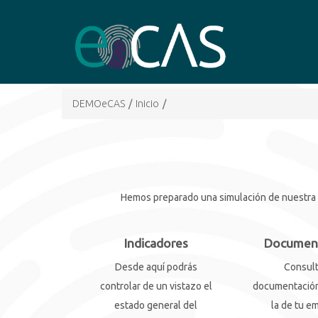
DEMOeCAS
/
Inicio
/
Hemos preparado una simulación de nuestra he
Indicadores
Documen
Desde aquí podrás
Consult
controlar de un vistazo el
documentación
estado general del
la de tu e