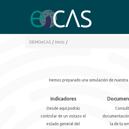
DEMOeCAS
/
Inicio
/
Hemos preparado una simulación de nuestra he
Indicadores
Documen
Desde aquí podrás
Consult
controlar de un vistazo el
documentación
estado general del
la de tu e