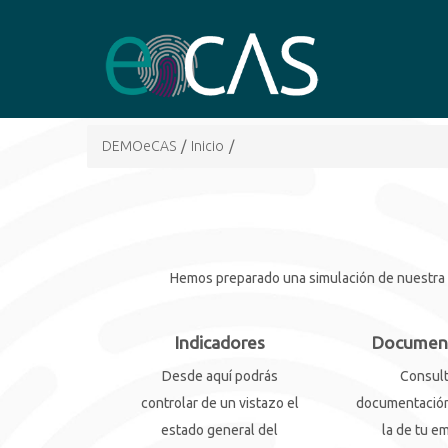
DEMOeCAS
/
Inicio
/
Hemos preparado una simulación de nuestra he
Indicadores
Documen
Desde aquí podrás
Consult
controlar de un vistazo el
documentación
estado general del
la de tu e